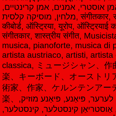
ן אוסטרי, אמנים, אמן קרינטיים
מלחין, מוסיקה קלסית, संगीतकार, संगीतकार, संगीत शिक्षक, पियानो, पियानो संगीत,
कीबोर्ड, ऑस्ट्रिया, यूरोप, ऑस्ट्रिया
संगीतकार, शास्त्रीय संगीत, Music
musica, pianoforte, musica di p
artista austriaco, artisti, arti
classica, ミュージシャ
楽、キーボード、オーストリ
術家、作家、ケルンテンアー
楽、קלעזמער, קאַמפּאָוזער, מוזיק לערער, פּיאַנע, פּיאַנע מוזיק,
ּע, אַוסטריאַן קינסטלער, קינסטלער