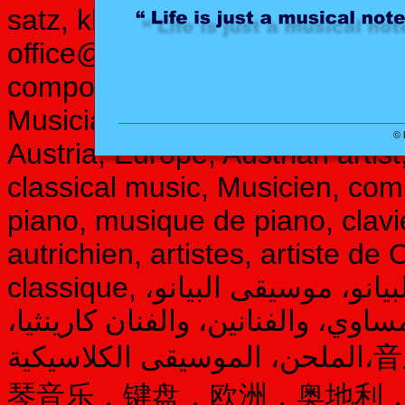
satz, klaviermusik, für elise, kl
office@werner-isopp.eu, 0043
composer, musican, music prod
Musician, composer, music tea
© 
Austria, Europe, Austrian artist
classical music, Musicien, com
piano, musique de piano, clavie
autrichien, artistes, artiste d
classique, موسيقي، ملحن، مدرس الموسيقى، البيانو، موسيقى البيانو،
مساوي، والفنانين، والفنان كارينثيا
الملحن، الموسيقى الكلاسيكية،音乐家，作曲家，音乐教师，钢琴，钢
琴音乐，键盘，欧洲，奥地利