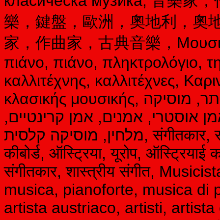
класическа музика,
樂，鍵盤，歐洲，奧地利，奧
家，作曲家，古典音樂，Μουσικός, σ
πιάνο, πιάνο, πληκτρολόγιο, 
καλλιτέχνης, καλλιτέχνες, Καρι
κλασικής μουσικής, מוסיקאי, מלחין, מורה למוסיקה, פסנתר, מוסיקה
ן אוסטרי, אמנים, אמן קרינטיים
מלחין, מוסיקה קלסית, संगीतकार, संगीतकार, संगीत शिक्षक, पियानो, पियानो संगीत,
कीबोर्ड, ऑस्ट्रिया, यूरोप, ऑस्ट्रिया
संगीतकार, शास्त्रीय संगीत, Music
musica, pianoforte, musica di p
artista austriaco, artisti, arti