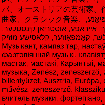
パ、オーストリアの芸術家、
曲家、クラシック音楽、קלעזמער, קאַמפּאָוזער, מוזיק לערער, פּיאַנע,
יַך, אייראָפּע, אַוסטריאַן קינסטלער
ער, קאַמפּאָוזער, קלאסישע מוזיק
Музыкант, кампазітар, настаў
фартэпіяннай музыкі, клавіят
мастак, мастакі, Карынтыі, м
музыка, Zenész, zeneszerző, 
billentyűzet, Ausztria, Európa,
művész, zeneszerző, klasszik
вчитель музики, фортепіано, 