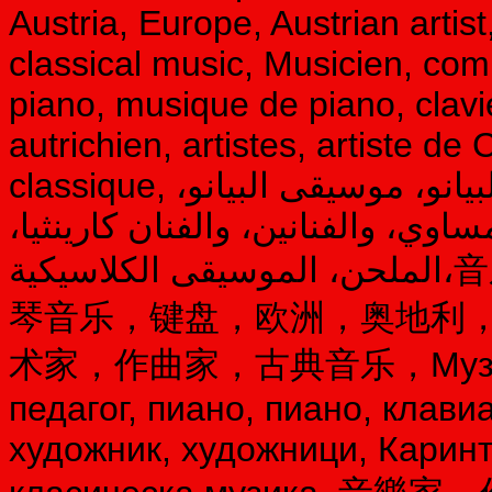
Austria, Europe, Austrian artist
classical music, Musicien, com
piano, musique de piano, clavie
autrichien, artistes, artiste d
classique, موسيقي، ملحن، مدرس الموسيقى، البيانو، موسيقى البيانو،
مساوي، والفنانين، والفنان كارينثيا
الملحن، الموسيقى الكلاسيكية،音乐家，作曲家，音乐教师，钢琴，钢
琴音乐，键盘，欧洲，奥地利
术家，作曲家，古典音乐，Музикант,
педагог, пиано, пиано, клави
художник, художници, Каринт