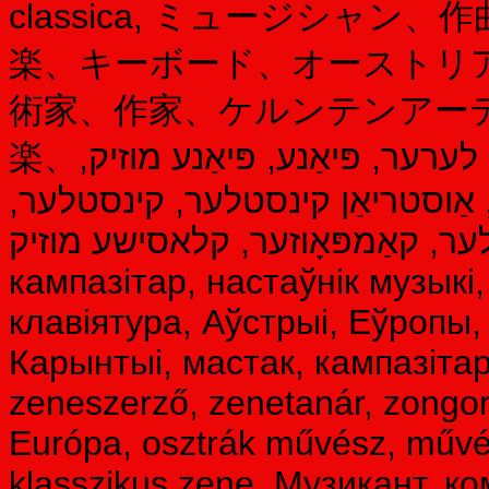
classica, ミュージシャ
楽、キーボード、オーストリ
術家、作家、ケルンテンアー
楽、קלעזמער, קאַמפּאָוזער, מוזיק לערער, פּיאַנע, פּיאַנע מוזיק,
ּע, אַוסטריאַן קינסטלער, קינסטלער
 קינסטלער, קאַמפּאָוזער, קלאסישע מוזיק
кампазітар, настаўнік музыкі
клавіятура, Аўстрыі, Еўропы,
Карынтыі, мастак, кампазітар
zeneszerző, zenetanár, zongora
Európa, osztrák művész, művés
klasszikus zene, Музикант, к