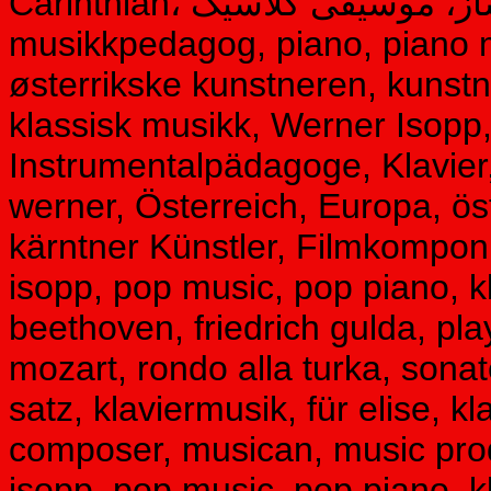
Carinthian، آهنگساز، موسیقی کلاسیک، Musiker, komponist,
musikkpedagog, piano, piano mu
østerrikske kunstneren, kunstne
klassisk musikk, Werner Isopp
Instrumentalpädagoge, Klavier,
werner, Österreich, Europa, öst
kärntner Künstler, Filmkomponi
isopp, pop music, pop piano, kl
beethoven, friedrich gulda, pl
mozart, rondo alla turka, sonat
satz, klaviermusik, für elise, kl
composer, musican, music prod
isopp, pop music, pop piano, kl