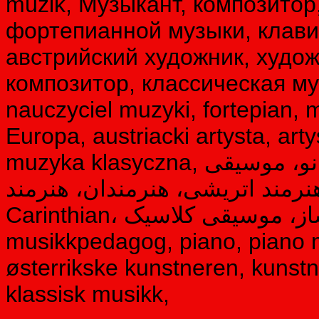
müzik, Музыкант, композитор
фортепианной музыки, клави
австрийский художник, худож
композитор, классическая му
nauczyciel muzyki, fortepian, 
Europa, austriacki artysta, arty
muzyka klasyczna, نوازنده، آهنگساز، معلم موسیقی، پیانو، موسیقی
 هنرمند اتریشی، هنرمندان، هنرمند
Carinthian، آهنگساز، موسیقی کلاسیک، Musiker, komponist,
musikkpedagog, piano, piano mu
østerrikske kunstneren, kunstne
klassisk musikk,