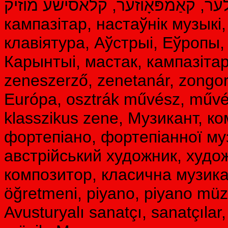
 קינסטלער, קאַמפּאָוזער, קלאסישע מוזיק
кампазітар, настаўнік музыкі
клавіятура, Аўстрыі, Еўропы,
Карынтыі, мастак, кампазітар
zeneszerző, zenetanár, zongora
Európa, osztrák művész, művés
klasszikus zene, Музикант, к
фортепіано, фортепіанної муз
австрійський художник, худож
композитор, класична музика,
öğretmeni, piyano, piyano müzi
Avusturyalı sanatçı, sanatçılar,