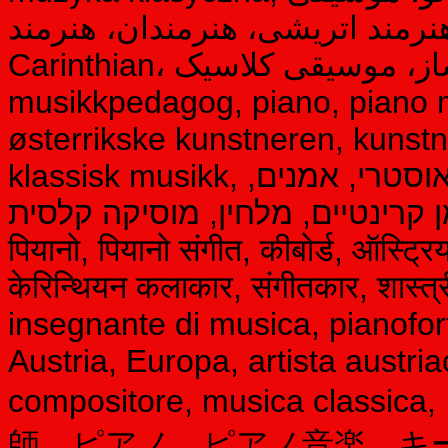
 هنرمند اتریشی، هنرمندان، هنرمند
Carinthian، آهنگساز، موسیقی کلاسیک، Musiker, komponist,
musikkpedagog, piano, piano mu
østerrikske kunstneren, kunstne
klassisk musikk,
אוסטרי, אמנים
אמן קרינטיים, מלחין, מוסיקה קלסית, संगीतकार, संगीतकार, संगीत श
पियानो, पियानो संगीत, कीबोर्ड, ऑस्ट्र
केरिन्थियन कलाकार, संगीतकार, शास्
insegnante di musica, pianofort
Austria, Europa, artista austriac
compositore, musica c
師、ピアノ、ピアノ音楽、キ