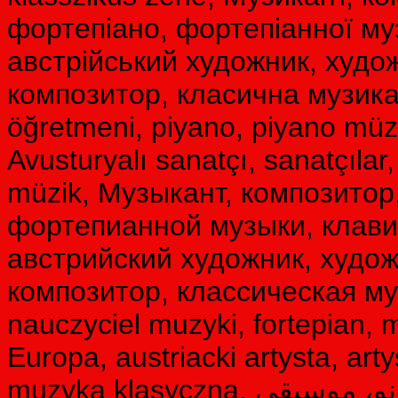
фортепіано, фортепіанної муз
австрійський художник, худож
композитор, класична музика,
öğretmeni, piyano, piyano müzi
Avusturyalı sanatçı, sanatçılar,
müzik, Музыкант, композитор
фортепианной музыки, клави
австрийский художник, худож
композитор, классическая му
nauczyciel muzyki, fortepian, 
Europa, austriacki artysta, arty
muzyka klasyczna, نوازنده، آهنگساز، معلم موسیقی، پیانو، موسیقی