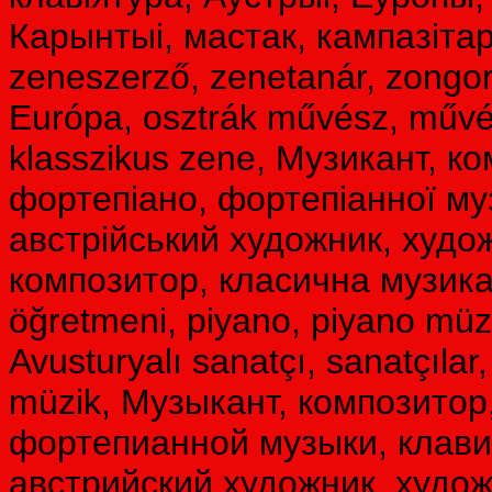
Карынтыі, мастак, кампазітар
zeneszerző, zenetanár, zongora
Európa, osztrák művész, művés
klasszikus zene, Музикант, к
фортепіано, фортепіанної муз
австрійський художник, худож
композитор, класична музика,
öğretmeni, piyano, piyano müzi
Avusturyalı sanatçı, sanatçılar,
müzik, Музыкант, композитор
фортепианной музыки, клави
австрийский художник, худож