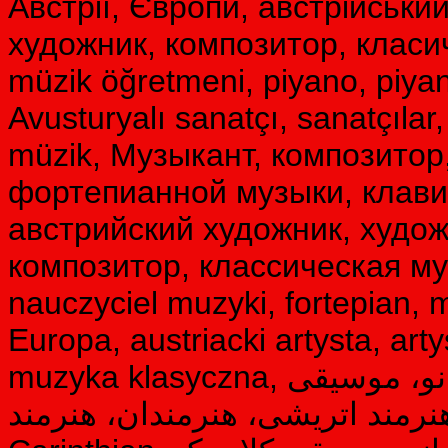
Австрії, Європи, австрійськи
художник, композитор, класич
müzik öğretmeni, piyano, piyan
Avusturyalı sanatçı, sanatçılar,
müzik, Музыкант, композитор
фортепианной музыки, клави
австрийский художник, худож
композитор, классическая му
nauczyciel muzyki, fortepian, 
Europa, austriacki artysta, arty
muzyka klasyczna, نوازنده، آهنگساز، معلم موسیقی، پیانو، موسیقی
 هنرمند اتریشی، هنرمندان، هنرمند