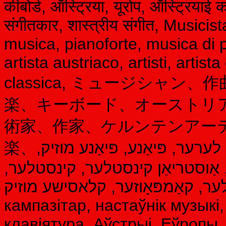
कीबोर्ड, ऑस्ट्रिया, यूरोप, ऑस्ट्रिया
संगीतकार, शास्त्रीय संगीत, Music
musica, pianoforte, musica di p
artista austriaco, artisti, arti
classica, ミュージシャ
楽、キーボード、オーストリ
術家、作家、ケルンテンアー
楽、קלעזמער, קאַמפּאָוזער, מוזיק לערער, פּיאַנע, פּיאַנע מוזיק,
ּע, אַוסטריאַן קינסטלער, קינסטלער
 קינסטלער, קאַמפּאָוזער, קלאסישע מוזיק
кампазітар, настаўнік музыкі
клавіятура, Аўстрыі, Еўропы,