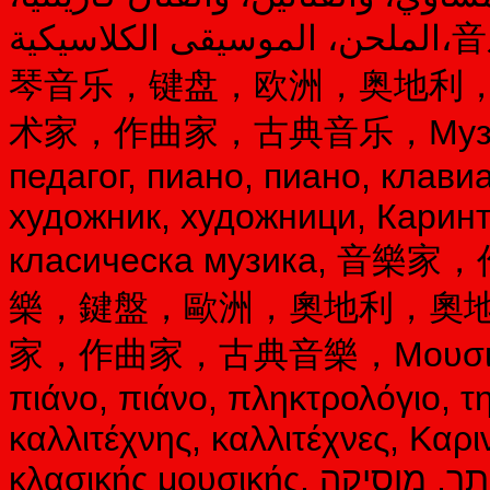
الملحن، الموسيقى الكلاسيكية،音乐家，作曲家，音乐教师，钢琴，钢
琴音乐，键盘，欧洲，奥地利
术家，作曲家，古典音乐，Музикант,
педагог, пиано, пиано, клави
художник, художници, Каринт
класическа музика,
樂，鍵盤，歐洲，奧地利，奧
家，作曲家，古典音樂，Μουσικός, σ
πιάνο, πιάνο, πληκτρολόγιο, 
καλλιτέχνης, καλλιτέχνες, Καρι
κλασικής μουσικής, מוסיקאי, מלחין, מורה למוסיקה, פסנתר, מוסיקה