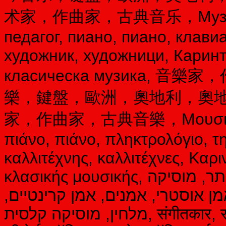
术家，作曲家，古典音乐，Музикант,
педагог, пиано, пиано, клави
художник, художници, Каринт
класическа музика,
樂，鍵盤，歐洲，奧地利，奧
家，作曲家，古典音樂，Μουσικός, σ
πιάνο, πιάνο, πληκτρολόγιο, 
καλλιτέχνης, καλλιτέχνες, Καρι
κλασικής μουσικής, מוסיקאי, מלחין, מורה למוסיקה, פסנתר, מוסיקה
ן אוסטרי, אמנים, אמן קרינטיים
מלחין, מוסיקה קלסית, संगीतकार, संगीतकार, संगीत शिक्षक, पियानो, पियानो संगीत,