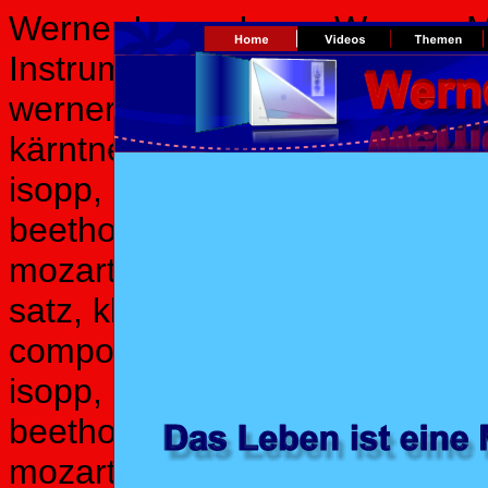
Werner Isopp, Isopp Werner, M
Instrumentalpädagoge, Klavier,
werner, Österreich, Europa, öst
kärntner Künstler, Filmkomponi
isopp, pop music, pop piano, kl
beethoven, friedrich gulda, pl
mozart, rondo alla turka, sonat
satz, klaviermusik, für elise, kl
composer, musican, music prod
isopp, pop music, pop piano, kl
beethoven, friedrich gulda, pl
mozart, rondo alla turka, sonat